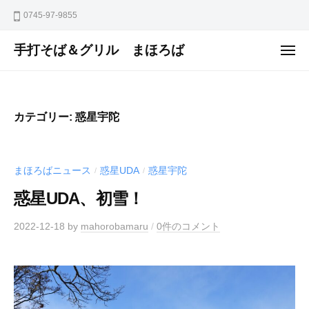
ュ
コ
ー
0745-97-9855
ン
テ
手打そば＆グリル まほろば
メ
ニ
ン
ュ
ー
ツ
へ
カテゴリー:
惑星宇陀
ス
キ
ッ
まほろばニュース
惑星UDA
惑星宇陀
/
/
プ
惑星UDA、初雪！
2022-12-18
by
mahorobamaru
/
0件のコメント