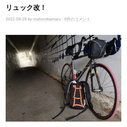
リュック改！
2022-09-29
by
mahorobamaru
/
0件のコメント