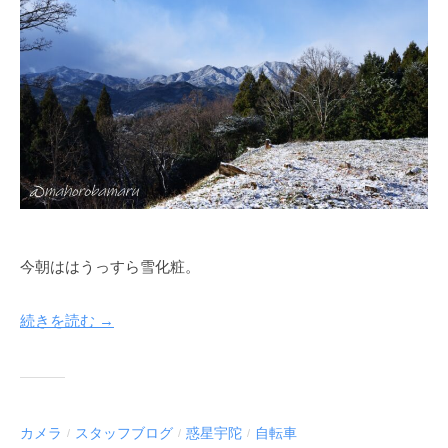
今朝ははうっすら雪化粧。
続きを読む →
カメラ
スタッフブログ
惑星宇陀
自転車
/
/
/