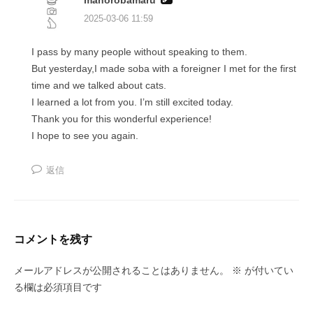
mahorobamaru
2025-03-06 11:59
I pass by many people without speaking to them.
But yesterday,I made soba with a foreigner I met for the first
time and we talked about cats.
I learned a lot from you. I’m still excited today.
Thank you for this wonderful experience!
I hope to see you again.
返信
コメントを残す
メールアドレスが公開されることはありません。
※
が付いてい
る欄は必須項目です