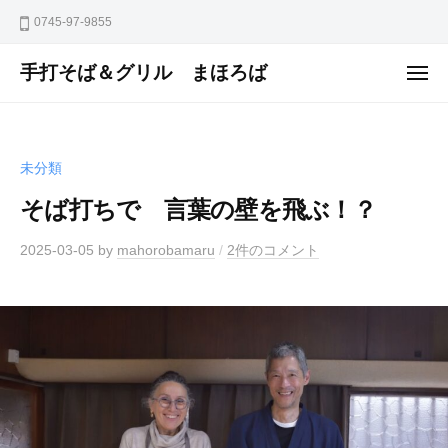
ュ
コ
ー
0745-97-9855
ン
テ
手打そば＆グリル まほろば
メ
ニ
ン
ュ
ー
ツ
へ
未分類
ス
キ
そば打ちで 言葉の壁を飛ぶ！？
ッ
2025-03-05
by
mahorobamaru
/
2件のコメント
プ