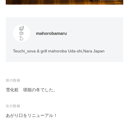
mahorobamaru
Teuchi_sova & grill mahoroba Uda-shi,Nara Japan
投
前の投稿
稿
雪化粧 堪能の冬でした。
ナ
ビ
次の投稿
ゲ
あがり口をリニューアル！
ー