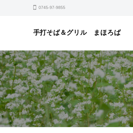
コ
0745-97-9855
ン
テ
ン
手打そば＆グリル まほろば
ツ
へ
ス
キ
ッ
プ