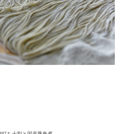
細打ち十割
と国産豚角煮。