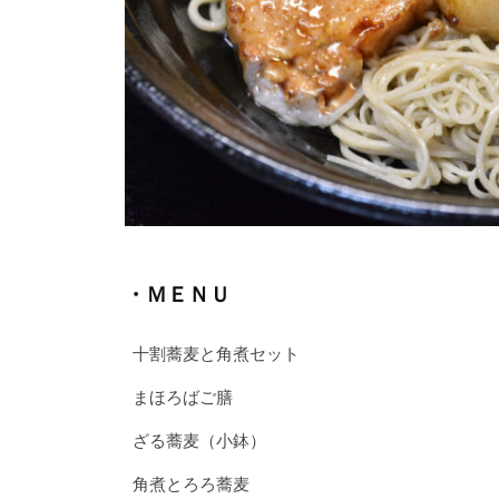
・ＭＥＮＵ
十割蕎麦と角煮セット
まほろばご膳
ざる蕎麦（小鉢）
角煮とろろ蕎麦