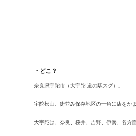
お
店
情
報
・どこ？
2025-
奈良県宇陀市（大宇陀 道の駅スグ）。
07-
10
宇陀松山、街並み保存地区の一角に店をか
by
mahorobamaru
大宇陀は、奈良、桜井、吉野、伊勢、各方