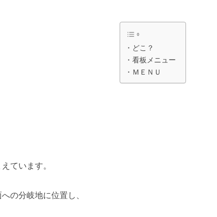
・どこ？
・看板メニュー
・ＭＥＮＵ
まえています。
面への分岐地に位置し、