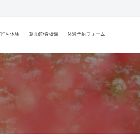
ば打ち体験
寫眞館/看板猫
体験予約フォーム