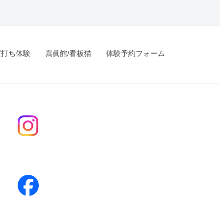
ば打ち体験
寫眞館/看板猫
体験予約フォーム