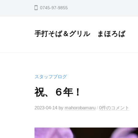
コ
0745-97-9855
ン
テ
ン
手打そば＆グリル まほろば
ツ
へ
ス
キ
スタッフブログ
ッ
プ
祝、６年！
2023-04-14
by
mahorobamaru
/
0件のコメント