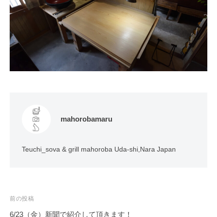
mahorobamaru
Teuchi_sova & grill mahoroba Uda-shi,Nara Japan
投
前の投稿
稿
6/23（金）新聞で紹介して頂きます！