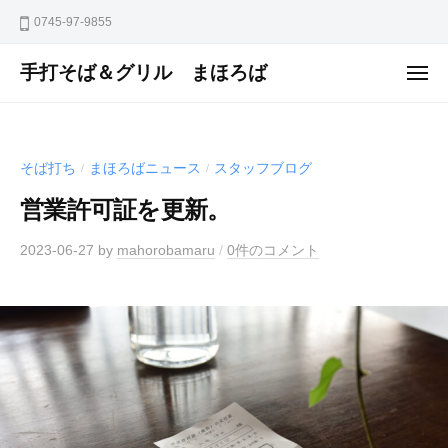
ュ
コ
ー
0745-97-9855
ン
テ
手打そば＆グリル まほろば
メ
ニ
ン
ュ
ー
ツ
へ
そば打ち
まほろばニュース
スタッフブログ
/
/
ス
キ
営業許可証を更新。
ッ
2023-06-27
by
mahorobamaru
/
0件のコメント
プ